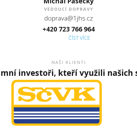
Michal Pasecký
VEDOUCÍ DOPRAVY
doprava@1jhs.cz
+420 723 766 964
ČÍST VÍCE
NAŠI KLIENTI
mní investoři, kteří využili našich 