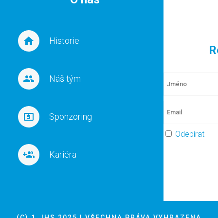
Historie
R
Náš tým
Sponzoring
Odebírat
Kariéra
(C) 1.JHS 2025 | VŠECHNA PRÁVA VYHRAZENA