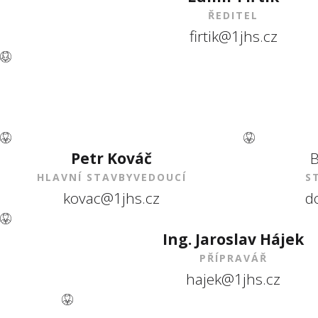
ŘEDITEL
firtik@1jhs.cz
Petr Kováč
B
HLAVNÍ STAVBYVEDOUCÍ
S
kovac@1jhs.cz
d
Ing. Jaroslav Hájek
PŘÍPRAVÁŘ
hajek@1jhs.cz