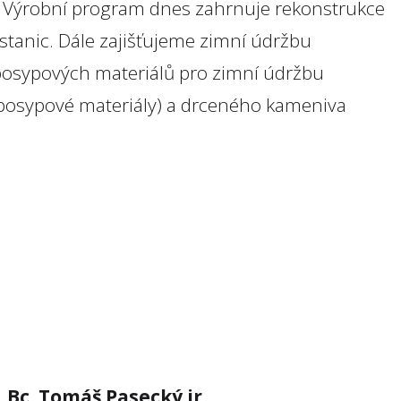
eb. Výrobní program dnes zahrnuje rekonstrukce
stanic. Dále zajišťujeme zimní údržbu
posypových materiálů pro zimní údržbu
í posypové materiály) a drceného kameniva
Bc. Tomáš Pasecký jr.