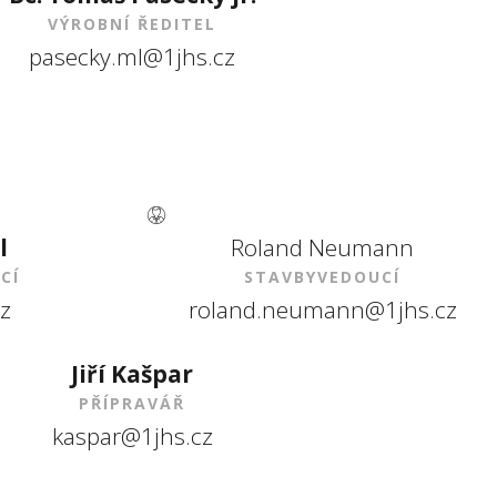
VÝROBNÍ ŘEDITEL
pasecky.ml@1jhs.cz
l
Roland Neumann
CÍ
STAVBYVEDOUCÍ
z
roland.neumann@1jhs.cz
Jiří Kašpar
PŘÍPRAVÁŘ
kaspar@1jhs.cz