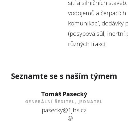
sítí a silničních stav
vodojemů a čerpacích 
komunikací, dodávky 
(posypová sůl, inertn
různých frakcí.
Seznamte se s naším týmem
Tomáš Pasecký
GENERÁLNÍ ŘEDITEL, JEDNATEL
pasecky@1jhs.cz