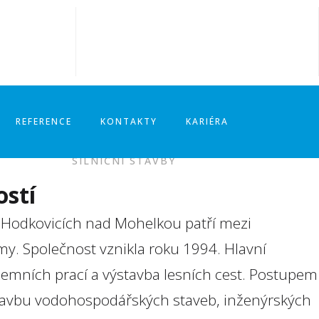
pište nám:
Pražská 392,
nfo@1jhs.cz
Hodkovice nad Mohelkou
REFERENCE
KONTAKTY
KARIÉRA
VODOHOSPODÁŘSKÉ STAVBY
SILNIČNÍ STAVBY
ostí
 v Hodkovicích nad Mohelkou patří mezi
rmy. Společnost vznikla roku 1994. Hlavní
zemních prací a výstavba lesních cest. Postupem
ýstavbu vodohospodářských staveb, inženýrských