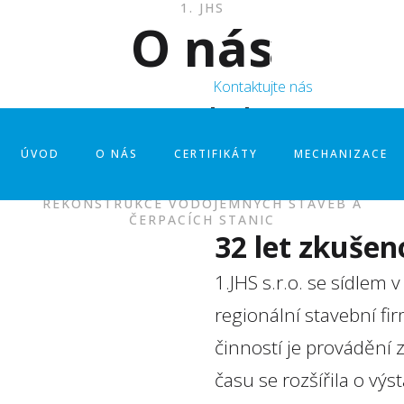
1. JHS
O nás
volejte nám:
i
482 729 011
Kontaktujte nás
Naše služby
ÚVOD
O NÁS
CERTIFIKÁTY
MECHANIZACE
VÝSTAVBA LESNÍCH CEST
REKONSTRUKCE VODOJEMNÝCH STAVEB A
ČERPACÍCH STANIC
32 let zkušen
1.JHS s.r.o. se sídlem
regionální stavební fi
činností je provádění 
času se rozšířila o v