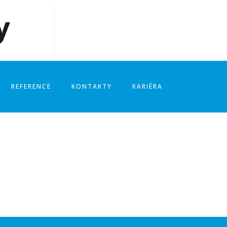
y
pište nám:
Pražská 392,
nfo@1jhs.cz
Hodkovice nad Mohelkou
REFERENCE
KONTAKTY
KARIÉRA