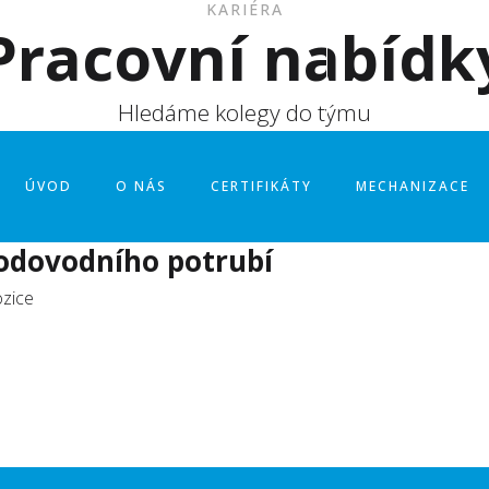
KARIÉRA
Pracovní nabídk
volejte nám:
i
482 729 011
Hledáme kolegy do týmu
ice
ÚVOD
O NÁS
CERTIFIKÁTY
MECHANIZACE
odovodního potrubí
ozice