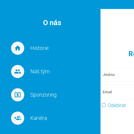
O nás
Historie
R
Náš tým
Sponzoring
Odebírat
Kariéra