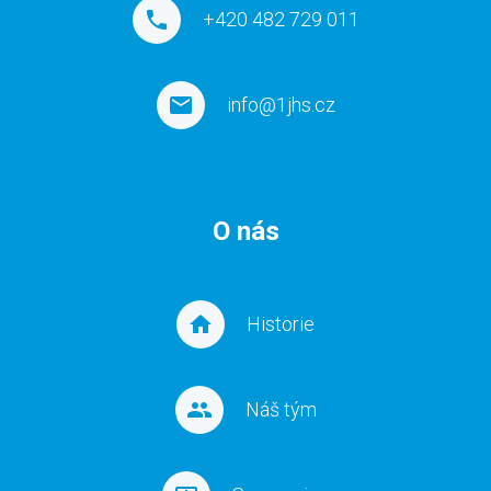
+420 482 729 011
info@1jhs.cz
O nás
Historie
Náš tým