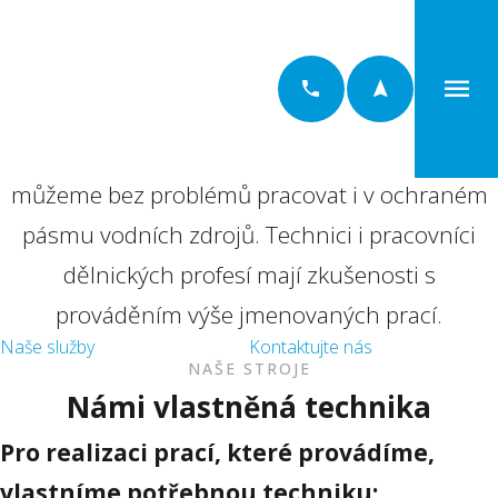
1. JHS
Mechanizace
Všechny stroje jsou ve výborném technickém
stavu a mají ekologické olejové náplně, takže
můžeme bez problémů pracovat i v ochraném
pásmu vodních zdrojů. Technici i pracovníci
dělnických profesí mají zkušenosti s
prováděním výše jmenovaných prací.
Naše služby
Kontaktujte nás
NAŠE STROJE
Námi vlastněná technika
Pro realizaci prací, které provádíme,
vlastníme potřebnou techniku: