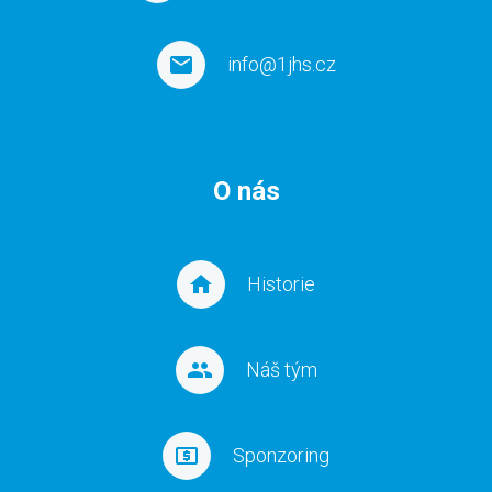
info@1jhs.cz
O nás
Historie
Náš tým
Sponzoring